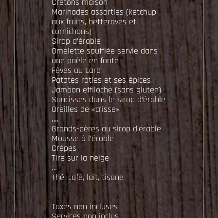
Cretons maison
Marinades assorties (ketchup
aux fruits, betteraves et
cornichons)
Sirop d’érable
Omelette soufflée servie dans
une poêle en fonte
Fèves au Lard
Patates rôties et ses épices
Jambon effiloché (sans gluten)
Saucisses dans le sirop d’érable
Oreilles de «crisse»
….
Grands-pères au sirop d’érable
Mousse à l’érable
Crêpes
Tire sur la neige
…
Thé, café, lait, tisane
Taxes non incluses
Services non inclus