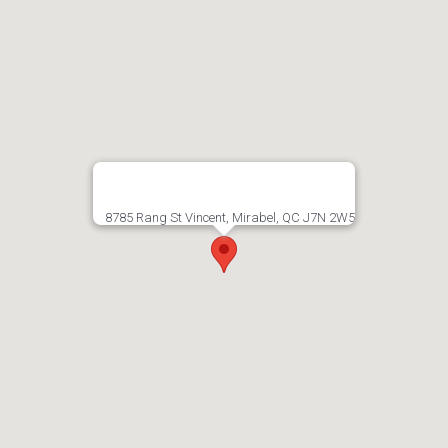
8785 Rang St Vincent, Mirabel, QC J7N 2W5